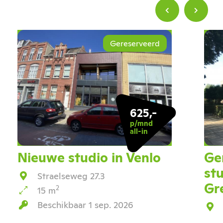
Gereserveerd
625,-
p/mnd
all-in
Nieuwe studio in Venlo
Ge
st
Straelseweg 27.3
Gr
2
15 m
Beschikbaar 1 sep. 2026